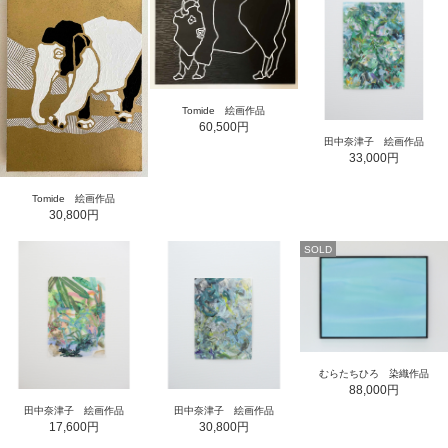
Tomide 絵画作品
60,500円
田中奈津子 絵画作品
33,000円
Tomide 絵画作品
30,800円
SOLD
むらたちひろ 染織作品
88,000円
田中奈津子 絵画作品
田中奈津子 絵画作品
17,600円
30,800円