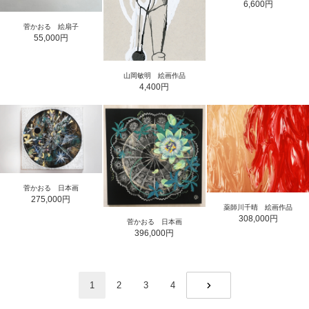
6,600円
菅かおる 絵扇子
55,000円
山岡敏明 絵画作品
4,400円
菅かおる 日本画
275,000円
薬師川千晴 絵画作品
308,000円
菅かおる 日本画
396,000円
1
2
3
4
NEXT