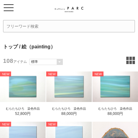
トップ
/ 絵（painting）
108
アイテム
NEW
NEW
NEW
むらたちひろ 染色作品
むらたちひろ 染色作品
むらたちひろ 染色作品
52,800円
88,000円
88,000円
NEW
NEW