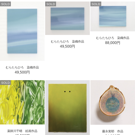
SOLD
SOLD
SOLD
むらたちひろ 染織作品
むらたちひろ 染織作品
88,000円
49,500円
むらたちひろ 染織作品
49,500円
SOLD
薬師川千晴 絵画作品
藤永覚耶 作品