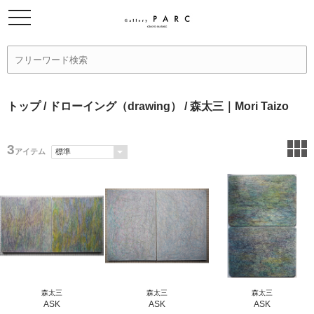
トップ
/
ドローイング（drawing）
/ 森太三｜Mori Taizo
3
アイテム
森太三
森太三
森太三
ASK
ASK
ASK