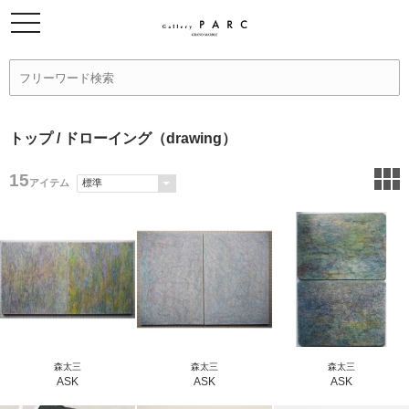
トップ
/ ドローイング（drawing）
15
アイテム
森太三
森太三
森太三
ASK
ASK
ASK