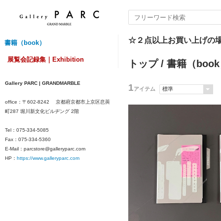
☆２点以上お買い上げの
書籍（book）
展覧会記録集｜Exhibition
トップ
/
書籍（boo
Gallery PARC | GRANDMARBLE
1
アイテム
office：
〒602-8242 京都府京都市上京区皀莢
町287 堀川新文化ビルヂング 2階
Tel：075-334-5085
Fax：075
-334-5360
E-Mail：parcstore@galleryparc.com
HP：
https://www.galleryparc.com