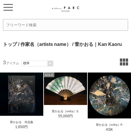
トップ
/
作家名（artists name）
/ 菅かおる｜Kan Kaoru
3
アイテム
SOLD
菅かおる［m＠p］S.
55,000円
菅かおる 作品集
菅かおる［m＠p］P.
1,650円
ASK