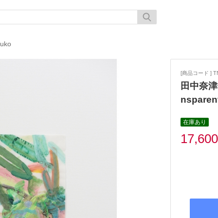
uko
[商品コード ] TN
田中奈津子《 
nsparen
在庫あり
17,60