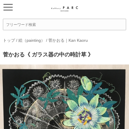
トップ
/
絵（painting）
/
菅かおる｜Kan Kaoru
菅かおる《 ガラス器の中の時計草 》