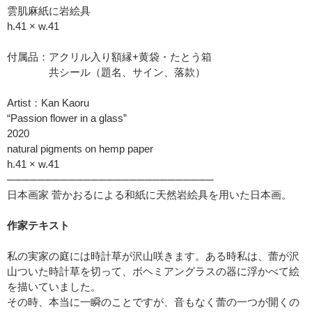
雲肌麻紙に岩絵具
h.41 × w.41
付属品：アクリル入り額縁+黄袋・たとう箱
共シール（題名、サイン、落款）
Artist：Kan Kaoru
“Passion flower in a glass”
2020
natural pigments on hemp paper
h.41 × w.41
───────────────────────────
日本画家 菅かおるによる和紙に天然岩絵具を用いた日本画。
作家テキスト
私の実家の庭には時計草が沢山咲きます。ある時私は、蕾が沢
山ついた時計草を切って、ボヘミアングラスの器に浮かべて絵
を描いていました。
その時、本当に一瞬のことですが、音もなく蕾の一つが開くの