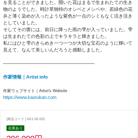
を見ることができました。開いた花はまるで生まれたての生き
物のようでした。時計草独特のオシベとメシベや、若緑色の花
弁と薄く染めが入ったような紫色が一点のシミもなく活き活き
としていました。
そしてその蕾には、前日に降った雨の雫が入っていました。雫
は生まれたての色彩の上でキラキラと輝きました。
私にはひと雫のきらめき一つ一つが大切な宝石のように輝いて
見えて、なんて美しいんだろうと感動しました。
───────────────────────────
作家情報｜Artist info
作家ウェブサイト｜Artist's Website
https://www.kaorukan.com
[商品コード ] KK1-00-002
在庫あり