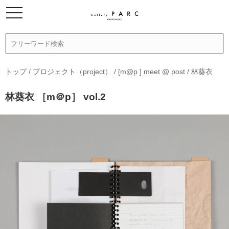
トップ
/
プロジェクト（project）
/
[m@p ] meet @ post
/
林葵衣
林葵衣 ［m＠p］ vol.2