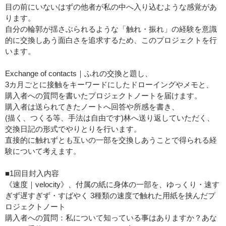
目の前にいないはずの他者が私の中へ入り込むような感覚があ
ります。
自分の輪郭が揺さぶられるような「触れ・振れ」の経験を意識
的に交換しあう面白さを追求するため、このプロジェクトを行
います。
Exchange of contacts｜ふれの交換と題し、
3カ月ごとに接触をキーワードにしたドローイングやメモと、
購入者への質問を書いたプロジェクトノートを届けます。
購入者は送られてきたノートへ回答や所感を書き、
(描く、つくる等、手法は自由です)林へ送り返していただく、
交換日記の形式でやりとりを行います。
直接的に触れずとも互いの一部を交換しあうことで得られる経
験について考えます。
■1回目封入内容
《速度｜velocity》、付属の紙に身体の一部を、ゆっくり・速す
ぎず遅すぎず・すばやく 3種類の速度で触れた用紙を挟んだプ
ロジェクトノート
購入者への質問：私について知っている事はありますか？あな