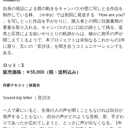
自身の発話による唇の動きをキャンバスや壁に写しとる作品を
制作している林。［m＠p］では初回に発送する「How are you?
」を写しとった作品を手がかりに、購入者との間に往復書簡の
要素を取り入れる。キャンバスの上に口紅の跡として残る、返
答と応答による短いやりとりの軌跡からは、確かに相手の声が
聞こえてくるようで、本プロジェクトは未知なるこれからの1年
に渡り、互いの「音沙汰」を聞き合うコミュニケーションでも
ある。
ロット：3
販売価格：￥55,000（税・送料込み）
作家テキスト｜
林葵衣
Sound-trip letter ｜音沙汰
一人で家にいると、生身の人の声を聞くこともなければ自分が
発声することもない。 自分の声がどのような音程、形、手ざわ
りであったか忘れてしまうと、とっさに声が出なくなる。 1年