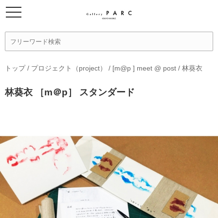
トップ
/
プロジェクト（project）
/
[m@p ] meet @ post
/
林葵衣
林葵衣 ［m＠p］ スタンダード