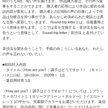
間のうち4回、短い声を届けます。 作品購入者は、その声へ返
事をすることができます。 購入者の応答により作品に留める発
話内容が変化します。 購入者との計8回の声の往復によって作
品は分岐点を持つ事ができ、あらかじめ決められた発話とは異
なる形へ変容していきます。 Round-trip letterとは、往復書簡と
いう意味を持ちます。 ここでは音を交換する・音沙汰を知らせ
合うという意味として、Sound-trip letter｜音沙汰 と名付けてい
ます。
音沙汰を聞き合うことで、手紙の向こうにいるあなた、わたし
の声を忘れないでいたい。
■初回封入内容
・タイトル《How are you? ｜調子はどうですか？》 （キャン
バスに口紅、18×18cm、 2020年） 1点
・返信用封筒 1点
《How are you? ｜調子はどうですか？》については、[ ブラッ
ク × ホワイト ]、[ オリーブグリーン × ボルドー]、[ イエロー ×
レッド ]の中から、先着順でカラーをお選びいただけます。返信
用封筒は、作品内容に関して返事を出していただけるもので