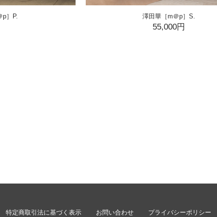
p］P.
澤田華［m＠p］S.
K
55,000円
特定商取引法に基づく表示
お問い合わせ
プライバシーポリシー