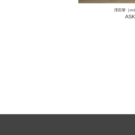
澤田華［m＠
AS