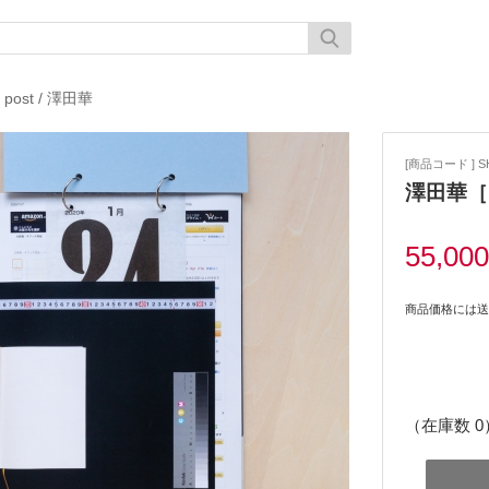
 post
/
澤田華
[商品コード ] SH
澤田華［
55,00
商品価格には送
（在庫数 0