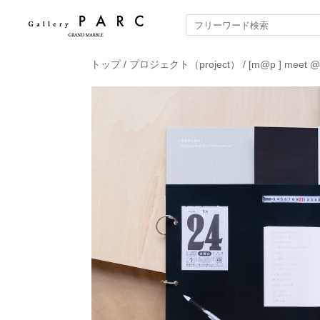
トップ
/
プロジェクト（project）
/
[m@p ] meet @