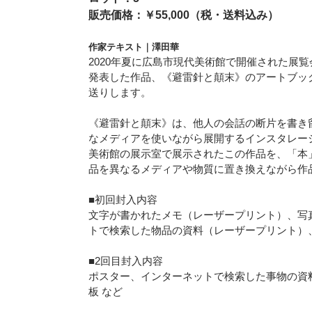
販売価格：￥55,000（税・送料込み）
作家テキスト｜澤田華
2020年夏に広島市現代美術館で開催された展覧
発表した作品、《避雷針と顛末》のアートブッ
送りします。
《避雷針と顛末》は、他人の会話の断片を書き
なメディアを使いながら展開するインスタレー
美術館の展示室で展示されたこの作品を、「本
品を異なるメディアや物質に置き換えながら作
■初回封入内容
文字が書かれたメモ（レーザープリント）、写
トで検索した物品の資料（レーザープリント）、i
■2回目封入内容
ポスター、インターネットで検索した事物の資
板 など