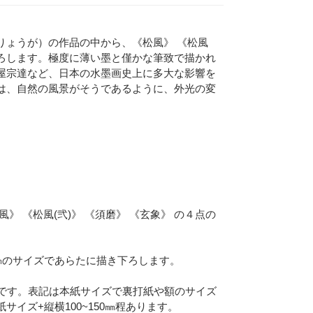
りょうが）の作品の中から、《松風》 《松風
き下ろします。極度に薄い墨と僅かな筆致で描かれ
屋宗達など、日本の水墨画史上に多大な影響を
は、自然の風景がそうであるように、外光の変
 《松風(弐)》 《須磨》 《玄象》 の４点の
480㎜のサイズであらたに描き下ろします。
イズです。表記は本紙サイズで裏打紙や額のサイズ
イズ+縦横100~150㎜程あります。