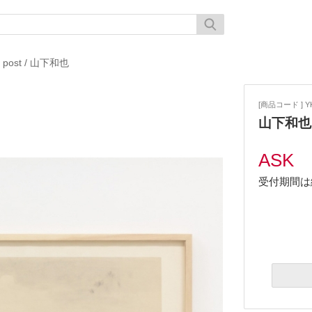
 post
/
山下和也
[商品コード ] YK
山下和也
ASK
受付期間は