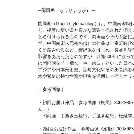
─罔両画（もうりょうが） ─
罔両画（Ghost style painting）は、
り、極度に薄い墨と僅かな筆致で描かれた消え
と名付けられるものです。罔両画やその系譜に
半、中国南宋末元初の僧）の作品は、室町時代
く所蔵されるなど、狩野派をはじめ、長谷川等
影響をあたえたものですが、以降600年に渡っ
は罔両画を『「幽玄」や「余白」といった日本
アジアや日本美術史、室町文化やその美意識を
水や素材の持つ性質や現象を活用して描くオリ
｜参考画像｜
・初回お届け作品 参考画像《松風》300×98
ん。）
罔両画、手漉き三椏紙、手漉き楮紙、松煙墨
・2回目お届け作品 参考画像《須磨》300×98