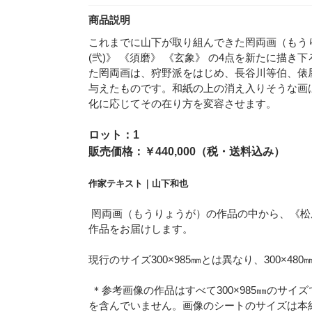
商品説明
これまでに山下が取り組んできた罔両画（もう
(弐)》 《須磨》 《玄象》 の4点を新たに描
た罔両画は、狩野派をはじめ、長谷川等伯、俵
与えたものです。和紙の上の消え入りそうな画
化に応じてその在り方を変容させます。
ロット：1
販売価格：￥440,000（税・送料込み）
作家テキスト｜
山下和也
罔両画（もうりょうが）の作品の中から、《松風》
作品をお届けします。
現行のサイズ300×985㎜とは異なり、300×
＊参考画像の作品はすべて300×985㎜のサ
を含んでいません。画像のシートのサイズは本紙サ