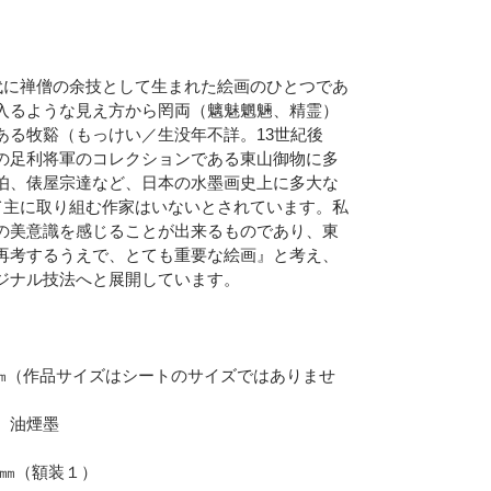
中国南宋時代に禅僧の余技として生まれた絵画のひとつであ
入るような見え方から罔両（魑魅魍魎、精霊）
ある牧谿（もっけい／生没年不詳。13世紀後
の足利将軍のコレクションである東山御物に多
伯、俵屋宗達など、日本の水墨画史上に多大な
て主に取り組む作家はいないとされています。私
の美意識を感じることが出来るものであり、東
再考するうえで、とても重要な絵画』と考え、
ジナル技法へと展開しています。
5㎜（作品サイズはシートのサイズではありませ
、油煙墨
5㎜（額装１）