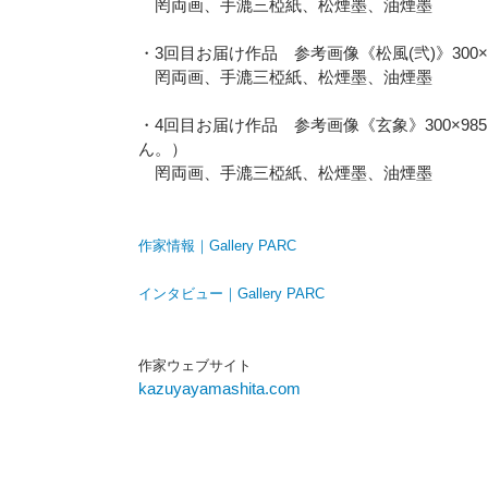
罔両画、手漉三椏紙、松煙墨、油煙墨
・3回目お届け作品 参考画像《松風(弐)》300×
罔両画、手漉三椏紙、松煙墨、油煙墨
・4回目お届け作品 参考画像《玄象》300×9
ん。）
罔両画、手漉三椏紙、松煙墨、油煙墨
作家情報｜Gallery PARC
インタビュー｜Gallery PARC
作家ウェブサイト
kazuyayamashita.com