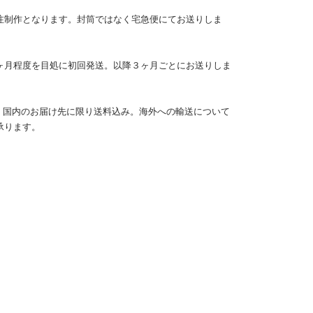
注制作となります。封筒ではなく宅急便にてお送りしま
必須
ヶ月程度を目処に初回発送。以降３ヶ月ごとにお送りしま
：国内のお届け先に限り送料込み。海外への輸送について
承ります。
必須
ル
シーポリシーをご確認ください。