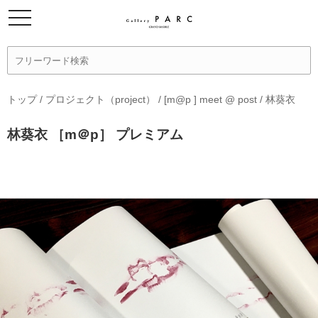
トップ
/
プロジェクト（project）
/
[m@p ] meet @ post
/
林葵衣
林葵衣 ［m＠p］ プレミアム