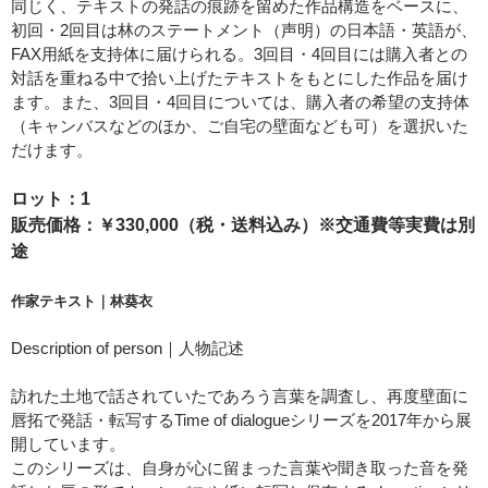
同じく、テキストの発話の痕跡を留めた作品構造をベースに、
初回・2回目は林のステートメント（声明）の日本語・英語が、
FAX用紙を支持体に届けられる。3回目・4回目には購入者との
対話を重ねる中で拾い上げたテキストをもとにした作品を届け
ます。また、3回目・4回目については、購入者の希望の支持体
（キャンバスなどのほか、ご自宅の壁面なども可）を選択いた
だけます。
ロット：1
販売価格：￥330,000（税・送料込み）※交通費等実費は別
途
作家テキスト｜
林葵衣
Description of person｜人物記述
訪れた土地で話されていたであろう言葉を調査し、再度壁面に
唇拓で発話・転写するTime of dialogueシリーズを2017年から展
開しています。
このシリーズは、自身が心に留まった言葉や聞き取った音を発