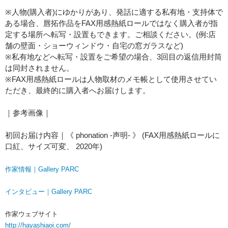
※人物(購入者)にゆかりがあり、発話に適する私有地・支持体で
ある場合、唇拓作品をFAX用感熱紙ロールではなく購入者が指
定する場所へ転写・設置もできます。ご相談ください。(例:店
舗の壁面・ショーウィンドウ・自宅の窓ガラスなど)
※私有地などへ転写・設置をご希望の場合、3回目の返信用封筒
は同封されません。
※FAX用感熱紙ロールは人物取材のメモ帳として使用させてい
ただき、最終的に購入者へお届けします。
｜参考画像｜
初回お届け内容｜《 phonation -声明- 》 (FAX用感熱紙ロールに
口紅、サイズ可変、 2020年)
作家情報｜Gallery PARC
インタビュー｜Gallery PARC
作家ウェブサイト
http://hayashiaoi.com/